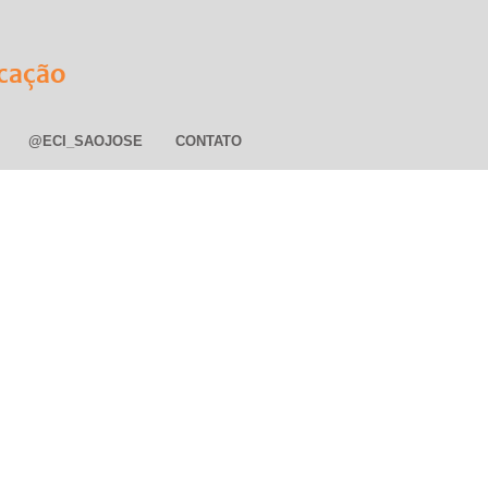
cação
@ECI_SAOJOSE
CONTATO