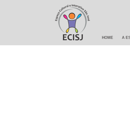
HOME
A E