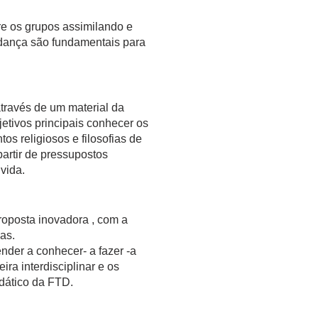
re os grupos assimilando e
a dança são fundamentais para
través de um material da
jetivos principais conhecer os
os religiosos e filosofias de
 partir de pressupostos
 vida.
roposta inovadora , com a
as.
der a conhecer- a fazer -a
ra interdisciplinar e os
dático da FTD.